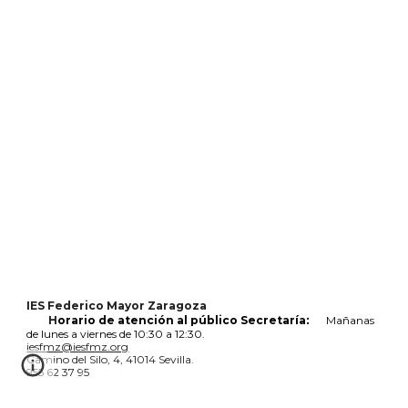
IES Federico Mayor Zaragoza
:
H
orario de atención al público Secretaría
Mañanas
de lunes a viernes de 10:30 a 12:30.
iesfmz@iesfmz.org
Camino del Silo, 4, 41014 Sevilla.
955 62 37 95