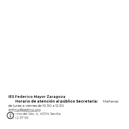
IES Federico Mayor Zaragoza
:
H
orario de atención al público Secretaría
Mañanas
de lunes a viernes de 10:30 a 12:30.
iesfmz@iesfmz.org
Camino del Silo, 4, 41014 Sevilla.
955 62 37 95